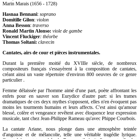
Marin Marais (1656 - 1728)
Hasnaa Bennani
:
soprano
Domitille Gilon
:
violon
Anna Besson
:
traverso
Ronald Martin Alonso:
viole de gambe
Vincent Fluckiger
: théorbe
Thomas Soltani:
clavecin
Cantates, airs de cour et pièces instrumentales.
Durant la première moitié du XVIIIe siècle, de nombreux
compositeurs français s'essayèrent à la composition de cantates,
créant ainsi un vaste répertoire d'environ 800 oeuvres de ce genre
particulier .
Femme délaissée par l'homme aimé d'une part, poète affrontant les
enfets pour en sauver son Eurydice d'autre part: si les trames
dramatiques de ces deyx mythes s'opposent, elles n'en évoquent pas
moins les tourments humains et leurs affects. C'est ainsi qu'amour
blessé, colère et vengeance revêtent avec éloquence leur expression
musicale, tant chez Jean-Philippe Rameau qu'avec Phippe Courbois.
La cantate Ariane, nous plonge dans une atmosphère teintée
d'angoisse et de mélancolie, telle une véritable tragédie lyrique.