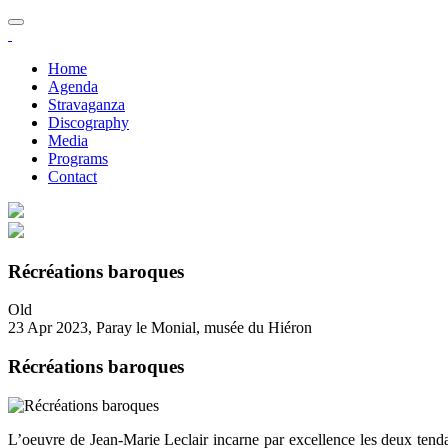
Home
Agenda
Stravaganza
Discography
Media
Programs
Contact
Récréations baroques
Old
23 Apr 2023, Paray le Monial, musée du Hiéron
Récréations baroques
L’oeuvre de Jean-Marie Leclair incarne par excellence les deux tenda