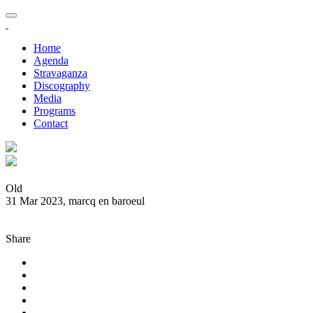
Home
Agenda
Stravaganza
Discography
Media
Programs
Contact
Old
31 Mar 2023, marcq en baroeul
Share