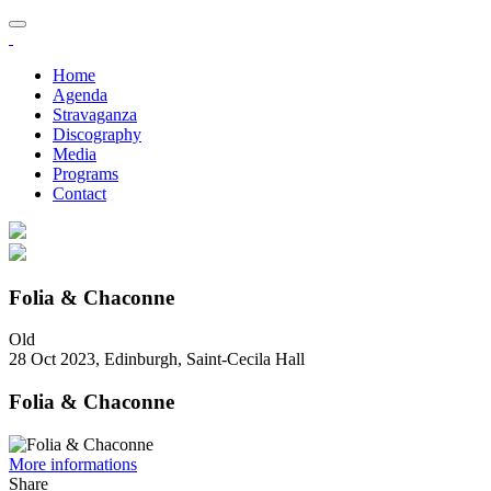
Home
Agenda
Stravaganza
Discography
Media
Programs
Contact
Folia & Chaconne
Old
28 Oct 2023, Edinburgh, Saint-Cecila Hall
Folia & Chaconne
More informations
Share